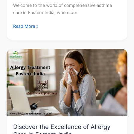
Welcome to the world of comprehensive asthma
care in Eastern India, where our
Read More »
Discover
the
Excellence
of
Allergy
Care
in
Eastern
India
Discover the Excellence of Allergy