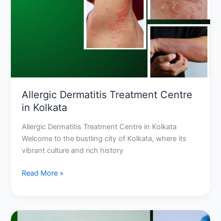
Centre
in
Kolkata
Allergic Dermatitis Treatment Centre
in Kolkata
Allergic Dermatitis Treatment Centre in Kolkata
Welcome to the bustling city of Kolkata, where its
vibrant culture and rich history
Read More »
Best