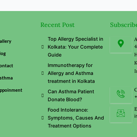
Recent Post
Subscrib
Top Allergy Specialist in
A
allery
4
Kolkata: Your Complete
log
H
Guide
K
Immunotherapy for
ontact
I
Allergy and Asthma
sthma
treatment in Kolkata
C
ppoinment
Can Asthma Patient
+
Donate Blood?
E
Food Intolerance:
i
Symptoms, Causes And
Treatment Options