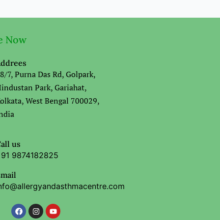
e Now
ddrees
8/7, Purna Das Rd, Golpark,
industan Park, Gariahat,
olkata, West Bengal 700029,
ndia
all us
91 9874182825
mail
nfo@allergyandasthmacentre.com
F
I
Y
a
n
o