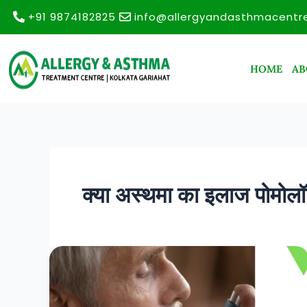
Skip
+91 9874182825
info@allergyandasthmacentr
to
content
HOME
AB
क्या अस्थमा का इलाज पोमोलॉजि
कोलकाता
में
सर्वश्रेष्ठ