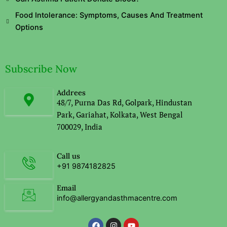
Food Intolerance: Symptoms, Causes And Treatment
Options
Subscribe Now
Addrees
48/7, Purna Das Rd, Golpark, Hindustan
Park, Gariahat, Kolkata, West Bengal
700029, India
Call us
+91 9874182825
Email
info@allergyandasthmacentre.com
F
I
Y