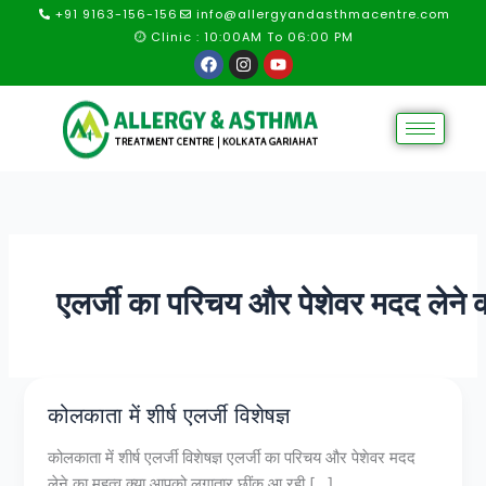
Skip
+91 9163-156-156
info@allergyandasthmacentre.com
to
Clinic : 10:00AM To 06:00 PM
F
I
Y
content
a
n
o
c
s
u
e
t
t
b
a
u
o
g
b
o
r
e
k
a
m
एलर्जी का परिचय और पेशेवर मदद लेने क
कोलकाता में शीर्ष एलर्जी विशेषज्ञ
कोलकाता
में
कोलकाता में शीर्ष एलर्जी विशेषज्ञ एलर्जी का परिचय और पेशेवर मदद
शीर्ष
लेने का महत्व क्या आपको लगातार छींक आ रही […]